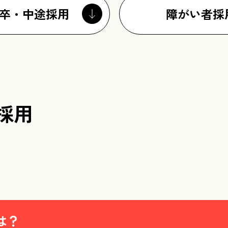
卒・中途採用
障がい者採
採用
は？