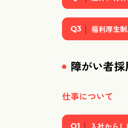
福利厚生制
Q3
障がい者採
仕事について
入社からし
Q1