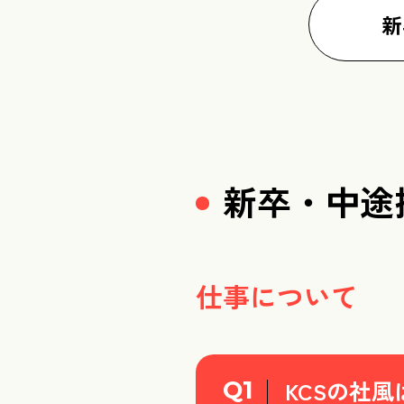
新
新卒・中途
仕事について
KCSの社風
Q1