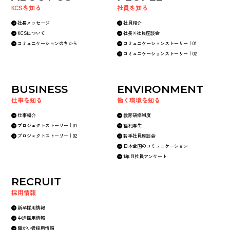
KCSを知る
社員を知る
社長メッセージ
社員紹介
KCSについて
社長×社員座談会
コミュニケーションのちから
コミュニケーションストーリー｜01
コミュニケーションストーリー｜02
BUSINESS
ENVIRONMENT
仕事を知る
働く環境を知る
仕事紹介
教育研修制度
プロジェクトストーリー｜01
福利厚生
プロジェクトストーリー｜02
若手社員座談会
日本全国のコミュニケーション
1年目社員アンケート
RECRUIT
採用情報
新卒採用情報
中途採用情報
障がい者採用情報