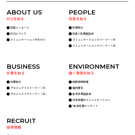
ABOUT US
PEOPLE
KCSを知る
社員を知る
社長メッセージ
社員紹介
KCSについて
社長×社員座談会
コミュニケーションのちから
コミュニケーションストーリー｜01
コミュニケーションストーリー｜02
BUSINESS
ENVIRONMENT
仕事を知る
働く環境を知る
仕事紹介
教育研修制度
プロジェクトストーリー｜01
福利厚生
プロジェクトストーリー｜02
若手社員座談会
日本全国のコミュニケーション
1年目社員アンケート
RECRUIT
採用情報